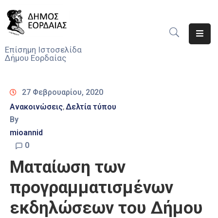
Αρχική
Επίσημη Ιστοσελίδα
Δήμου Εορδαίας
Ο
Δήμος
27 Φεβρουαρίου, 2020
Νέα
Ανακοινώσεις
Δελτία τύπου
‚
By
Υπηρεσίες
Του
mioannid
Δήμου
0
Ματαίωση των
Προσκλήσεις
προγραμματισμένων
Αποφάσεις
εκδηλώσεων του Δήμου
Τηλέφωνα