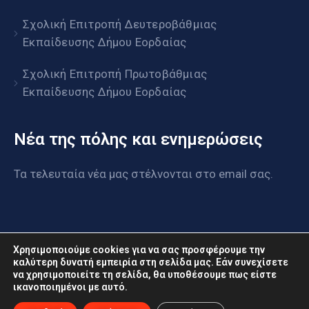
Σχολική Επιτροπή Δευτεροβάθμιας
Εκπαίδευσης Δήμου Εορδαίας
Σχολική Επιτροπή Πρωτοβάθμιας
Εκπαίδευσης Δήμου Εορδαίας
Νέα της πόλης και ενημερώσεις
Τα τελευταία νέα μας στέλνονται στο email σας.
Χρησιμοποιούμε cookies για να σας προσφέρουμε την
καλύτερη δυνατή εμπειρία στη σελίδα μας. Εάν συνεχίσετε
να χρησιμοποιείτε τη σελίδα, θα υποθέσουμε πως είστε
www.eordaia.gov.gr © 2022. Με επιφύλαξη παντός
ικανοποιημένοι με αυτό.
δικαιώματος