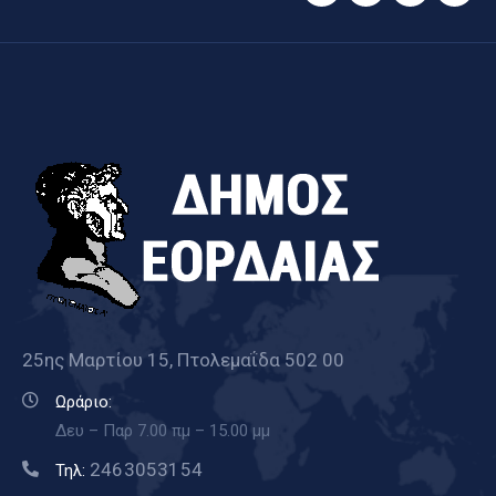
25ης Μαρτίου 15, Πτολεμαΐδα 502 00
Ωράριο:
Δευ – Παρ 7.00 πμ – 15.00 μμ
2463053154
Τηλ: