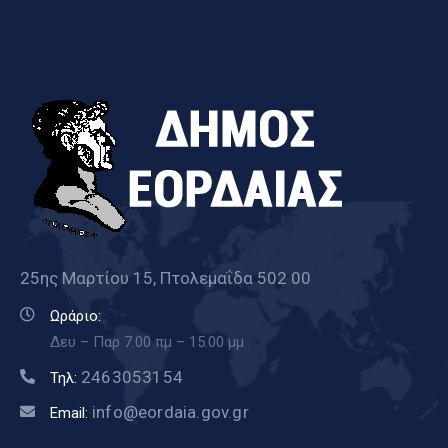
25ης Μαρτίου 15, Πτολεμαΐδα 502 00
Ωράριο:
Δευ – Παρ 7.00 πμ – 15.00 μμ
2463053154
Τηλ:
info@eordaia.gov.gr
Email: