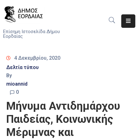
Αρχική
Επίσημη Ιστοσελίδα Δήμου
Εορδαίας
Ο
Δήμος
4 Δεκεμβρίου, 2020
Νέα
Δελτία τύπου
By
Υπηρεσίες
mioannid
Του
Δήμου
0
Μήνυμα Αντιδημάρχου
Προσκλήσεις
Παιδείας, Κοινωνικής
Αποφάσεις
Μέριμνας και
Τηλέφωνα