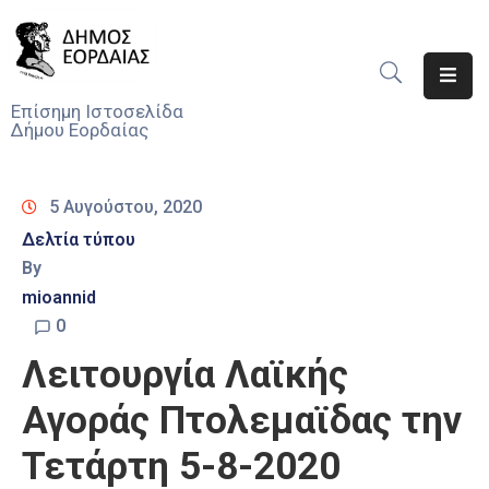
Αρχική
Επίσημη Ιστοσελίδα
Δήμου Εορδαίας
Ο
Δήμος
5 Αυγούστου, 2020
Νέα
Δελτία τύπου
By
Υπηρεσίες
Του
mioannid
Δήμου
0
Λειτουργία Λαϊκής
Προσκλήσεις
Αγοράς Πτολεμαϊδας την
Αποφάσεις
Τετάρτη 5-8-2020
Τηλέφωνα