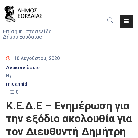
Αρχική
Επίσημη Ιστοσελίδα
Δήμου Εορδαίας
Ο
Δήμος
10 Αυγούστου, 2020
Νέα
Ανακοινώσεις
By
Υπηρεσίες
Του
mioannid
Δήμου
0
Κ.Ε.Δ.Ε – Ενημέρωση για
Προσκλήσεις
την εξόδιο ακολουθία για
Αποφάσεις
τον Διευθυντή Δημήτρη
Τηλέφωνα