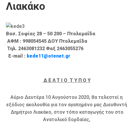
Λιακάκο
Καιρός
Βασ. Σοφίας 28 – 50 200 – Πτολεμαΐδα
ΑΦΜ : 998054545 ΔΟΥ Πτολεμαΐδα
Τηλ
. 2463081232 Φαξ
2463055276
E-mail :
kede11@otenet.gr
Δ Ε Λ Τ Ι Ο Τ Υ Π Ο Υ
Αύριο Δευτέρα 10 Αυγούστου 2020, θα τελεστεί η
εξόδιος ακολουθία για τον αγαπημένο μας Διευθυντή
Δημήτριο Λιακάκο, στον τόπο καταγωγής του στο
Ανατολικό Εορδαίας,