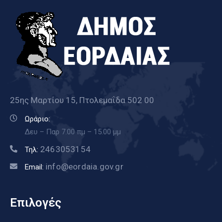
25ης Μαρτίου 15, Πτολεμαΐδα 502 00
Ωράριο:
Δευ – Παρ 7.00 πμ – 15.00 μμ
2463053154
Τηλ:
info@eordaia.gov.gr
Email:
Επιλογές