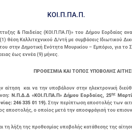
ΚΟΙ.Π.ΠΑ.Π.
τυξης & Παιδείας (ΚΟΙ.Π.ΠΑ.Π)» του Δήμου Εορδαίας αν
(1) θέση Καλλιτεχνικού Δ/ντή με συμβάσεις Ιδιωτικού Δι
ου στην Δημοτική Ενότητα Μουρικίου – Εμπόριο, για το Σχ
ειας έως εννέα (9) μήνες.
ΟΘΕΣΜΙΑ ΚΑΙ ΤΟΠΟΣ ΥΠΟΒΟΛΗΣ ΑΙΤΗΣ
ην αίτηση και να την υποβάλουν στην ηλεκτρονική διεύ
ης
υνση
: Ν.Π.Δ.Δ «ΚΟΙ.Π.ΠΑ.Π» Δήμου Εορδαίας, 25
Μαρτίο
ίας: 246 335 01 19).
Στην περίπτωση αποστολής των αιτ
λος αποστολής, ο οποίος μετά την αποσφράγισή του επισ
αι τη λήξη της προθεσμίας υποβολής κατάθεσης της αίτησ