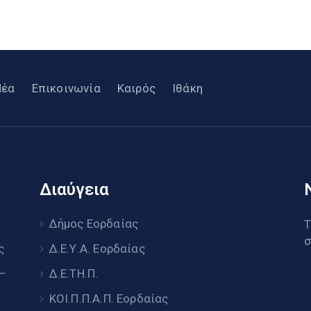
Νέα
Επικοινωνία
Καιρός
Ιθάκη
Διαύγεια
υ
Δήμος Εορδαίας
Τ
σ
ς
Δ.Ε.Υ.Α. Εορδαίας
 –
Δ.Ε.ΤΗ.Π.
ΚΟΙ.Π.Π.Α.Π. Εορδαίας