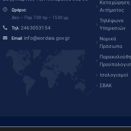
Καταχώρηση
Αιτήματος
Ωράριο:
Δευ – Παρ 7.00 πμ – 15.00 μμ
Τηλέφωνα
2463053154
Υπηρεσιών
Τηλ:
info@eordaia.gov.gr
Email:
Νομικά
Πρόσωπα
Παρακολούθ
Προϋπολογισ
Ισολογισμοί
ΣΒΑΚ
www.eor