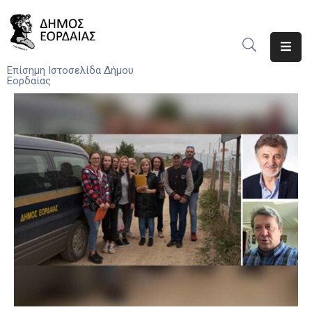
Αρχική
Επίσημη Ιστοσελίδα Δήμου
Εορδαίας
Ο
Δήμος
Νέα
Υπηρεσίες
Του
Δήμου
Προσκλήσεις
Αποφάσεις
Τηλέφωνα