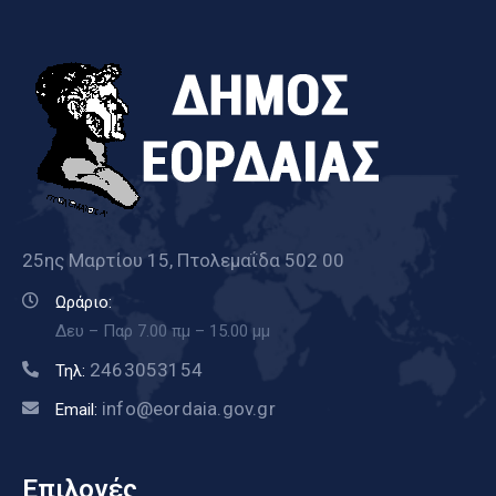
25ης Μαρτίου 15, Πτολεμαΐδα 502 00
Ωράριο:
Δευ – Παρ 7.00 πμ – 15.00 μμ
2463053154
Τηλ:
info@eordaia.gov.gr
Email:
Επιλογές