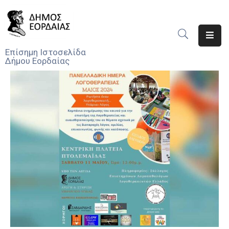
Αρχική
Επίσημη Ιστοσελίδα
Δήμου Εορδαίας
Ο
Δήμος
Νέα
Υπηρεσίες
Του
Δήμου
Προσκλήσεις
Αποφάσεις
Τηλέφωνα