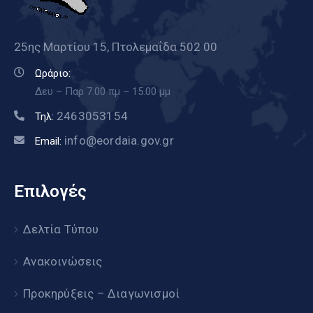
25ης Μαρτίου 15, Πτολεμαΐδα 502 00
Ωράριο:
Δευ – Παρ 7.00 πμ – 15.00 μμ
2463053154
Τηλ:
info@eordaia.gov.gr
Email:
Επιλογές
Δελτία Τύπου
Ανακοινώσεις
Προκηρύξεις – Διαγωνισμοί