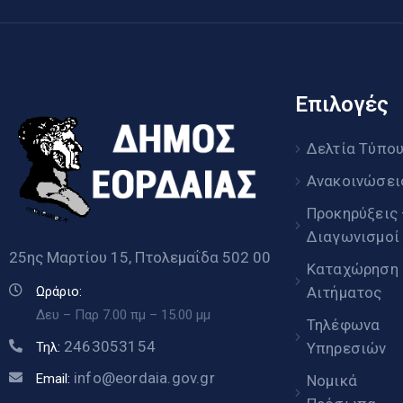
Επιλογές
Δελτία Τύπο
Ανακοινώσει
Προκηρύξεις
Διαγωνισμοί
25ης Μαρτίου 15, Πτολεμαΐδα 502 00
Καταχώρηση
Αιτήματος
Ωράριο:
Δευ – Παρ 7.00 πμ – 15.00 μμ
Τηλέφωνα
2463053154
Υπηρεσιών
Τηλ:
info@eordaia.gov.gr
Email:
Νομικά