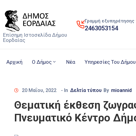
Γραμμή εξυπηρέτησης 
2463053154
Επίσημη Ιστοσελίδα Δήμου
Εορδαίας
Αρχική
Ο Δήμος
Νέα
Υπηρεσίες Του Δήμου
20 Μαΐου, 2022
- In
Δελτία τύπου
By
mioannid
Θεματική έκθεση ζωγραφ
Πνευματικό Κέντρο Δήμο