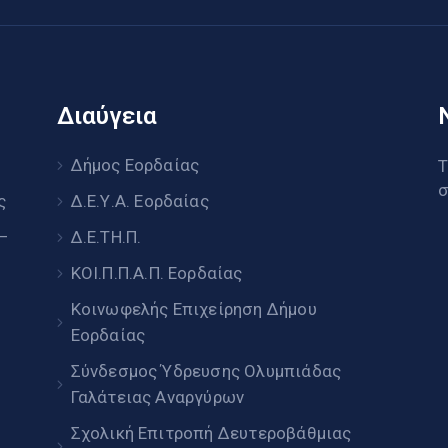
Διαύγεια
υ
Δήμος Εορδαίας
Τ
σ
ς
Δ.Ε.Υ.Α. Εορδαίας
 –
Δ.Ε.ΤΗ.Π.
ΚΟΙ.Π.Π.Α.Π. Εορδαίας
Κοινωφελής Επιχείρηση Δήμου
Εορδαίας
Σύνδεσμος Ύδρευσης Ολυμπιάδας
Γαλάτειας Αναργύρων
Σχολική Επιτροπή Δευτεροβάθμιας