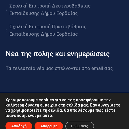
Σχολική Επιτροπή Δευτεροβάθμιας
Εκπαίδευσης Δήμου Εορδαίας
Σχολική Επιτροπή Πρωτοβάθμιας
Εκπαίδευσης Δήμου Εορδαίας
Νέα της πόλης και ενημερώσεις
Τα τελευταία νέα μας στέλνονται στο email σας.
Χρησιμοποιούμε cookies για να σας προσφέρουμε την
καλύτερη δυνατή εμπειρία στη σελίδα μας. Εάν συνεχίσετε
να χρησιμοποιείτε τη σελίδα, θα υποθέσουμε πως είστε
www.eordaia.gov.gr © 2022. Με επιφύλαξη παντός
ικανοποιημένοι με αυτό.
δικαιώματος
Αποδοχή
Απόρριψη
Ρυθμίσεις