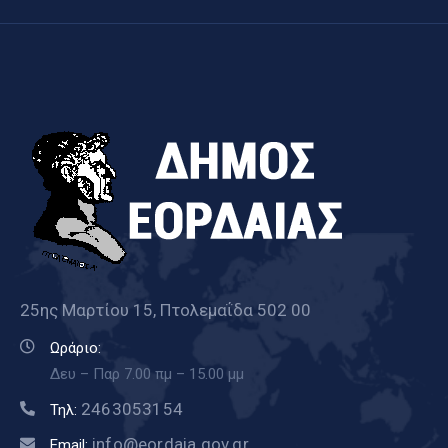
25ης Μαρτίου 15, Πτολεμαΐδα 502 00
Ωράριο:
Δευ – Παρ 7.00 πμ – 15.00 μμ
2463053154
Τηλ:
info@eordaia.gov.gr
Email: