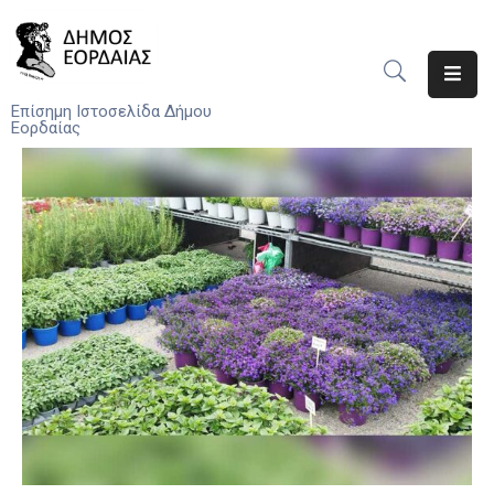
Αρχική
Επίσημη Ιστοσελίδα Δήμου
Εορδαίας
Ο
Δήμος
Νέα
Υπηρεσίες
Του
Δήμου
Προσκλήσεις
Αποφάσεις
Τηλέφωνα