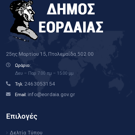
25ης Μαρτίου 15, Πτολεμαΐδα 502 00
Ωράριο:
Δευ – Παρ 7.00 πμ – 15.00 μμ
2463053154
Τηλ:
info@eordaia.gov.gr
Email:
Επιλογές
Δελτία Τύπου