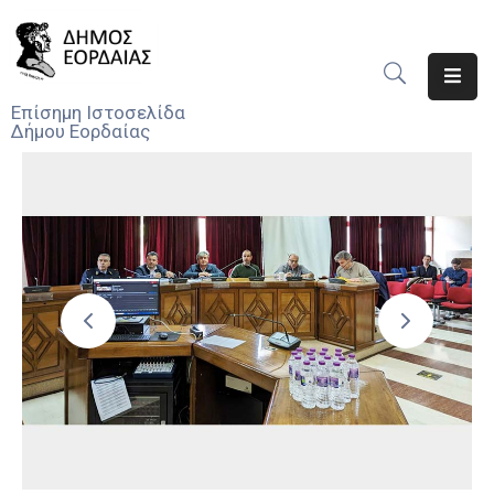
Αρχική
Επίσημη Ιστοσελίδα
Δήμου Εορδαίας
Ο
Δήμος
Νέα
Υπηρεσίες
Του
Δήμου
Προσκλήσεις
Αποφάσεις
Τηλέφωνα