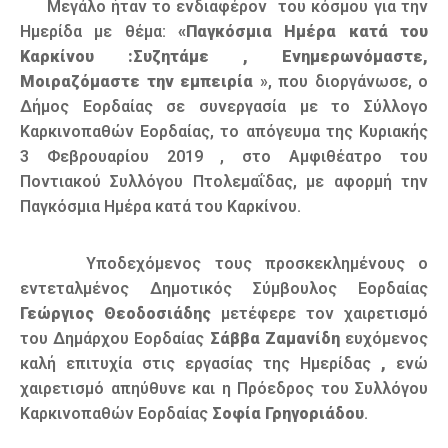
Μεγάλο ήταν το ενδιαφέρον του κόσμου για την
Ημερίδα με θέμα:
«Παγκόσμια Ημέρα κατά του
Καρκίνου :Συζητάμε , Ενημερωνόμαστε,
Μοιραζόμαστε την εμπειρία
», που διοργάνωσε, ο
Δήμος Εορδαίας σε συνεργασία με το Σύλλογο
Καρκινοπαθών Εορδαίας, το απόγευμα της Κυριακής
3 Φεβρουαρίου 2019 , στο Αμφιθέατρο του
Ποντιακού Συλλόγου Πτολεμαΐδας, με αφορμή την
Παγκόσμια Ημέρα κατά του Καρκίνου.
Υποδεχόμενος τους προσκεκλημένους ο
εντεταλμένος Δημοτικός Σύμβουλος Εορδαίας
Γεώργιος Θεοδοσιάδης
μετέφερε τον χαιρετισμό
του Δημάρχου Εορδαίας
Σάββα Ζαμανίδη
ευχόμενος
καλή επιτυχία στις εργασίας της Ημερίδας
,
ενώ
χαιρετισμό απηύθυνε και η Πρόεδρος του Συλλόγου
Καρκινοπαθών Εορδαίας
Σοφία Γρηγοριάδου
.