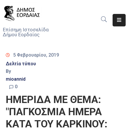
Αρχική
Επίσημη Ιστοσελίδα
Δήμου Εορδαίας
Ο
Δήμος
5 Φεβρουαρίου, 2019
Νέα
Δελτία τύπου
By
Υπηρεσίες
Του
mioannid
Δήμου
0
ΗΜΕΡΙΔΑ ΜΕ ΘΕΜΑ:
Προσκλήσεις
"ΠΑΓΚΟΣΜΙΑ ΗΜΕΡΑ
Αποφάσεις
ΚΑΤΑ ΤΟΥ ΚΑΡΚΙΝΟΥ:
Τηλέφωνα