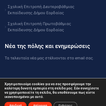
Σχολική Επιτροπή Δευτεροβάθμιας
Εκπαίδευσης Δήμου Εορδαίας
Σχολική Επιτροπή Πρωτοβάθμιας
Εκπαίδευσης Δήμου Εορδαίας
Νέα της πόλης και ενημερώσεις
Τα τελευταία νέα μας στέλνονται στο email σας.
Χρησιμοποιούμε cookies για να σας προσφέρουμε την
καλύτερη δυνατή εμπειρία στη σελίδα μας. Εάν συνεχίσετε
να χρησιμοποιείτε τη σελίδα, θα υποθέσουμε πως είστε
www.eordaia.gov.gr © 2022. Με επιφύλαξη παντός
ικανοποιημένοι με αυτό.
δικαιώματος
Αποδοχή
Απόρριψη
Ρυθμίσεις