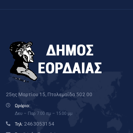
25ης Μαρτίου 15, Πτολεμαΐδα 502 00
Ωράριο:
Δευ – Παρ 7.00 πμ – 15.00 μμ
2463053154
Τηλ: