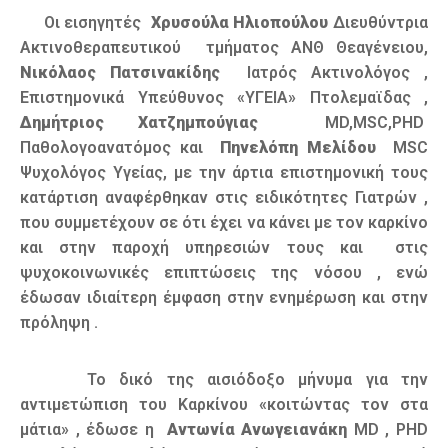
Οι εισηγητές
Χρυσούλα Ηλιοπούλου
Διευθύντρια
Ακτινοθεραπευτικού τμήματος ΑΝΘ Θεαγένειου,
Νικόλαος Πατσινακίδης
Ιατρός Ακτινολόγος ,
Επιστημονικά Υπεύθυνος «ΥΓΕΙΑ» Πτολεμαϊδας ,
Δημήτριος Χατζημπούγιας
MD,MSC,PHD
Παθολογοανατόμος και
Πηνελόπη Μελίδου
MSC
Ψυχολόγος Υγείας, με την άρτια επιστημονική τους
κατάρτιση αναφέρθηκαν στις ειδικότητες Γιατρών ,
που συμμετέχουν σε ότι έχει να κάνει με τον καρκίνο
και στην παροχή υπηρεσιών τους και στις
ψυχοκοινωνικές επιπτώσεις της νόσου , ενώ
έδωσαν ιδιαίτερη έμφαση στην ενημέρωση και στην
πρόληψη .
Το δικό της αισιόδοξο μήνυμα για την
αντιμετώπιση του Καρκίνου «κοιτώντας τον στα
μάτια» , έδωσε η
Αντωνία Ανωγειανάκη
MD , PHD