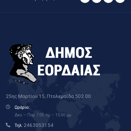
25ης Μαρτίου 15, Πτολεμαΐδα 502 00
Ωράριο:
Δευ – Παρ 7.00 πμ – 15.00 μμ
2463053154
Τηλ: