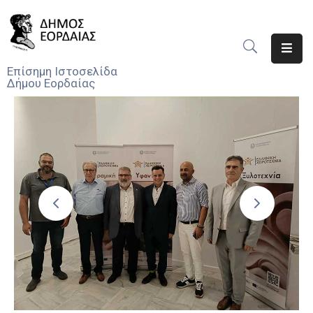
Αρχική
Επίσημη Ιστοσελίδα
Δήμου Εορδαίας
Ο
Δήμος
Νέα
Υπηρεσίες
Του
Δήμου
Προσκλήσεις
Αποφάσεις
Τηλέφωνα