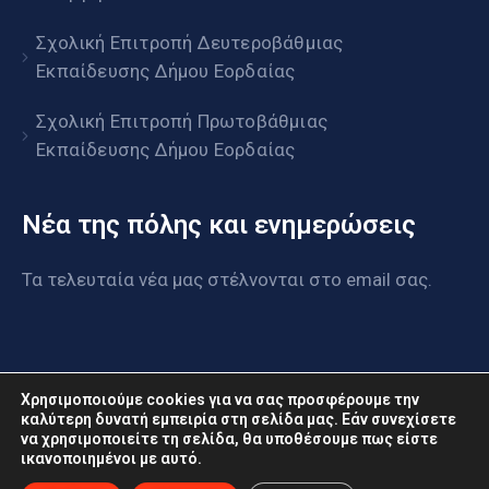
Σχολική Επιτροπή Δευτεροβάθμιας
Εκπαίδευσης Δήμου Εορδαίας
Σχολική Επιτροπή Πρωτοβάθμιας
Εκπαίδευσης Δήμου Εορδαίας
Νέα της πόλης και ενημερώσεις
Τα τελευταία νέα μας στέλνονται στο email σας.
Χρησιμοποιούμε cookies για να σας προσφέρουμε την
καλύτερη δυνατή εμπειρία στη σελίδα μας. Εάν συνεχίσετε
να χρησιμοποιείτε τη σελίδα, θα υποθέσουμε πως είστε
www.eordaia.gov.gr © 2022. Με επιφύλαξη παντός
ικανοποιημένοι με αυτό.
δικαιώματος