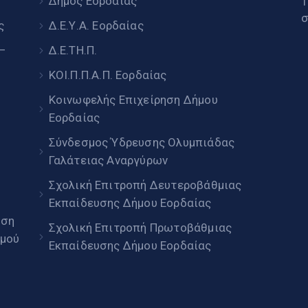
υ
Δήμος Εορδαίας
Τ
σ
ς
Δ.Ε.Υ.Α. Εορδαίας
 –
Δ.Ε.ΤΗ.Π.
ΚΟΙ.Π.Π.Α.Π. Εορδαίας
Κοινωφελής Επιχείρηση Δήμου
Εορδαίας
Σύνδεσμος Ύδρευσης Ολυμπιάδας
Γαλάτειας Αναργύρων
Σχολική Επιτροπή Δευτεροβάθμιας
Εκπαίδευσης Δήμου Εορδαίας
ηση
Σχολική Επιτροπή Πρωτοβάθμιας
μού
Εκπαίδευσης Δήμου Εορδαίας