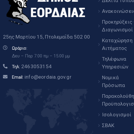
Δελτία Τύπο
Ανακοινώσει
Προκηρύξεις
Διαγωνισμοί
25ης Μαρτίου 15, Πτολεμαΐδα 502 00
Καταχώρηση
Αιτήματος
Ωράριο:
Δευ – Παρ 7.00 πμ – 15.00 μμ
Τηλέφωνα
2463053154
Υπηρεσιών
Τηλ:
info@eordaia.gov.gr
Email:
Νομικά
Πρόσωπα
Παρακολούθ
Προϋπολογισ
Ισολογισμοί
ΣΒΑΚ