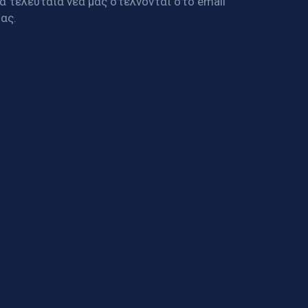
α τελευταία νέα μας στέλνονται στο email
ας.