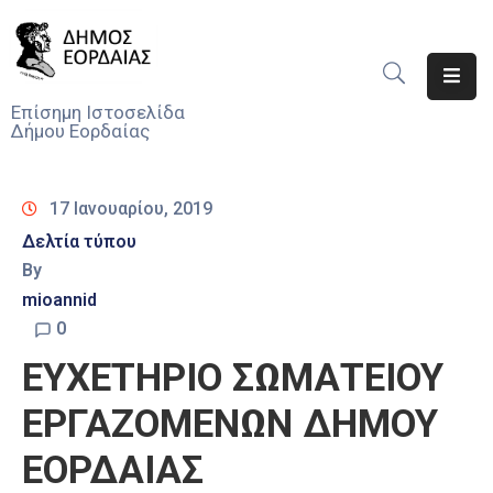
Αρχική
Επίσημη Ιστοσελίδα
Δήμου Εορδαίας
Ο
Δήμος
17 Ιανουαρίου, 2019
Νέα
Δελτία τύπου
By
Υπηρεσίες
Του
mioannid
Δήμου
0
ΕΥΧΕΤΗΡΙΟ ΣΩΜΑΤΕΙΟΥ
Προσκλήσεις
ΕΡΓΑΖΟΜΕΝΩΝ ΔΗΜΟΥ
Αποφάσεις
ΕΟΡΔΑΙΑΣ
Τηλέφωνα