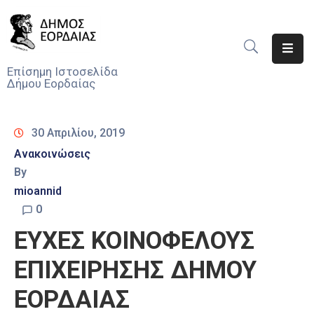
Αρχική
Επίσημη Ιστοσελίδα
Δήμου Εορδαίας
Ο
Δήμος
30 Απριλίου, 2019
Νέα
Ανακοινώσεις
By
Υπηρεσίες
Του
mioannid
Δήμου
0
ΕΥΧΕΣ ΚΟΙΝΟΦΕΛΟΥΣ
Προσκλήσεις
ΕΠΙΧΕΙΡΗΣΗΣ ΔΗΜΟΥ
Αποφάσεις
ΕΟΡΔΑΙΑΣ
Τηλέφωνα