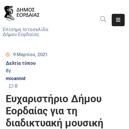
Αρχική
Επίσημη Ιστοσελίδα
Δήμου Εορδαίας
Ο
Δήμος
9 Μαρτίου, 2021
Νέα
Δελτία τύπου
By
Υπηρεσίες
Του
mioannid
Δήμου
0
Ευχαριστήριο Δήμου
Προσκλήσεις
Εορδαίας για τη
Αποφάσεις
διαδικτυακή μουσική
Τηλέφωνα