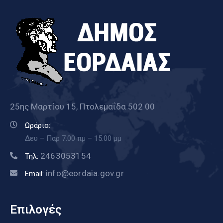
25ης Μαρτίου 15, Πτολεμαΐδα 502 00
Ωράριο:
Δευ – Παρ 7.00 πμ – 15.00 μμ
2463053154
Τηλ:
info@eordaia.gov.gr
Email:
Επιλογές