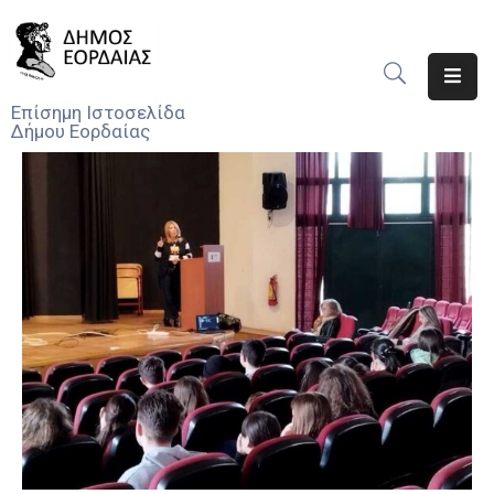
Αρχική
Επίσημη Ιστοσελίδα
Δήμου Εορδαίας
Ο
Δήμος
Νέα
Υπηρεσίες
Του
Δήμου
Προσκλήσεις
Αποφάσεις
Τηλέφωνα