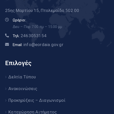
25ης Μαρτίου 15, Πτολεμαΐδα 502 00
Ωράριο:
Δευ – Παρ 7.00 πμ – 15.00 μμ
2463053154
Τηλ:
info@eordaia.gov.gr
Email:
Επιλογές
Δελτία Τύπου
Ανακοινώσεις
Προκηρύξεις – Διαγωνισμοί
Καταχώρηση Αιτήματος