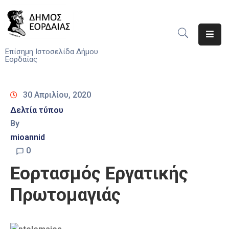
Αρχική
Επίσημη Ιστοσελίδα Δήμου
Εορδαίας
Ο
Δήμος
30 Απριλίου, 2020
Νέα
Δελτία τύπου
By
Υπηρεσίες
mioannid
Του
Δήμου
0
Εορτασμός Εργατικής
Προσκλήσεις
Πρωτομαγιάς
Αποφάσεις
Τηλέφωνα