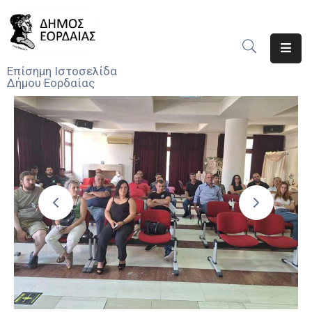
Αρχική
Επίσημη Ιστοσελίδα
Δήμου Εορδαίας
Ο
Δήμος
Νέα
Υπηρεσίες
Του
Δήμου
Προσκλήσεις
Αποφάσεις
Τηλέφωνα