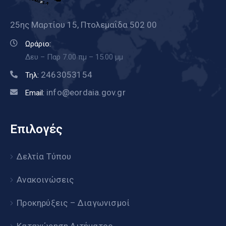
25ης Μαρτίου 15, Πτολεμαΐδα 502 00
Ωράριο:
Δευ – Παρ 7.00 πμ – 15.00 μμ
2463053154
Τηλ:
info@eordaia.gov.gr
Email:
Επιλογές
Δελτία Τύπου
Ανακοινώσεις
Προκηρύξεις – Διαγωνισμοί