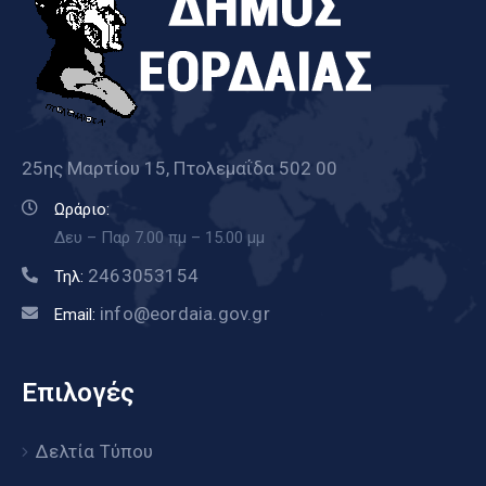
25ης Μαρτίου 15, Πτολεμαΐδα 502 00
Ωράριο:
Δευ – Παρ 7.00 πμ – 15.00 μμ
2463053154
Τηλ:
info@eordaia.gov.gr
Email:
Επιλογές
Δελτία Τύπου