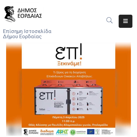
Αρχική
Επίσημη Ιστοσελίδα
Δήμου Εορδαίας
Ο
Δήμος
Νέα
Υπηρεσίες
Του
Δήμου
Προσκλήσεις
Αποφάσεις
Τηλέφωνα