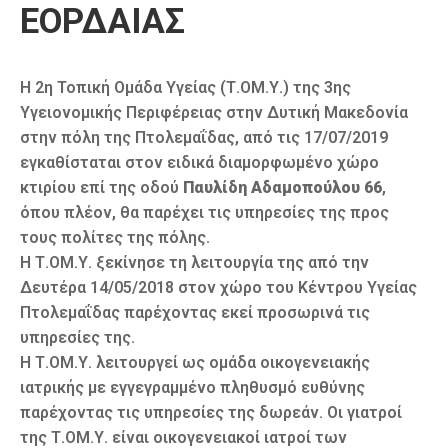
ΕΟΡΔΑΙΑΣ
Καιρός
Η 2η Τοπική Ομάδα Υγείας (Τ.ΟΜ.Υ.) της 3ης
Υγειονομικής Περιφέρειας στην Δυτική Μακεδονία
στην πόλη της Πτολεμαΐδας, από τις 17/07/2019
εγκαθίσταται στον ειδικά διαμορφωμένο χώρο
κτιρίου επί της οδού
Παυλίδη Αδαμοπούλου 66
,
όπου πλέον, θα παρέχει τις υπηρεσίες της προς
τους πολίτες της πόλης.
Η Τ.ΟΜ.Υ. ξεκίνησε τη λειτουργία της από την
Δευτέρα 14/05/2018 στον χώρο του Κέντρου Υγείας
Πτολεμαΐδας παρέχοντας εκεί προσωρινά τις
υπηρεσίες της.
Η Τ.ΟΜ.Υ. λειτουργεί ως ομάδα οικογενειακής
ιατρικής με εγγεγραμμένο πληθυσμό ευθύνης
παρέχοντας τις υπηρεσίες της δωρεάν. Οι γιατροί
της Τ.ΟΜ.Υ. είναι οικογενειακοί ιατροί των