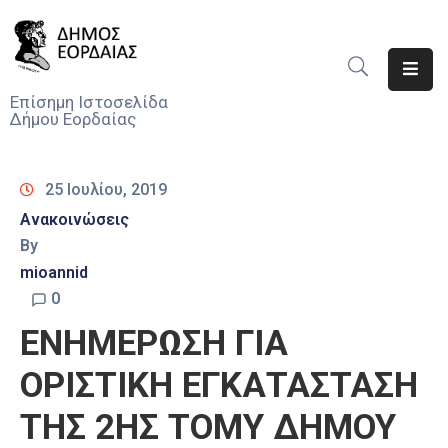
Αρχική
Επίσημη Ιστοσελίδα
Δήμου Εορδαίας
Ο
Δήμος
25 Ιουλίου, 2019
Νέα
Ανακοινώσεις
By
Υπηρεσίες
Του
mioannid
Δήμου
0
ΕΝΗΜΕΡΩΣΗ ΓΙΑ
Προσκλήσεις
ΟΡΙΣΤΙΚΗ ΕΓΚΑΤΑΣΤΑΣΗ
Αποφάσεις
ΤΗΣ 2ΗΣ ΤΟΜΥ ΔΗΜΟΥ
Τηλέφωνα