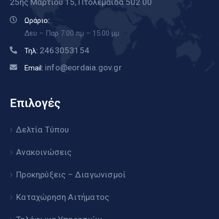
25ης Μαρτίου 15, Πτολεμαΐδα 502 00
Ωράριο:
Δευ – Παρ 7.00 πμ – 15.00 μμ
2463053154
Τηλ:
info@eordaia.gov.gr
Email:
Επιλογές
Δελτία Τύπου
Ανακοινώσεις
Προκηρύξεις – Διαγωνισμοί
Καταχώρηση Αιτήματος