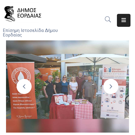
Αρχική
Επίσημη Ιστοσελίδα Δήμου
Εορδαίας
Ο
Δήμος
Νέα
Υπηρεσίες
Του
Δήμου
Προσκλήσεις
Αποφάσεις
Τηλέφωνα