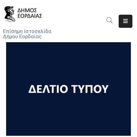
Αρχική
Επίσημη Ιστοσελίδα
Δήμου Εορδαίας
Ο
Δήμος
Νέα
Υπηρεσίες
Του
Δήμου
Προσκλήσεις
Αποφάσεις
Τηλέφωνα