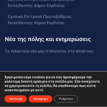
Εκπαίδευσης Δήμου Εορδαίας
Σχολική Επιτροπή Πρωτοβάθμιας
Εκπαίδευσης Δήμου Εορδαίας
Νέα της πόλης και ενημερώσεις
Τα τελευταία νέα μας στέλνονται στο email σας.
Χρησιμοποιούμε cookies για να σας προσφέρουμε την
καλύτερη δυνατή εμπειρία στη σελίδα μας. Εάν συνεχίσετε
να χρησιμοποιείτε τη σελίδα, θα υποθέσουμε πως είστε
ικανοποιημένοι με αυτό.
www.eordaia.gov.gr © 2022. Με επιφύλαξη παντός
δικαιώματος
Αποδοχή
Απόρριψη
Ρυθμίσεις