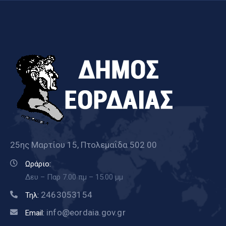
25ης Μαρτίου 15, Πτολεμαΐδα 502 00
Ωράριο:
Δευ – Παρ 7.00 πμ – 15.00 μμ
2463053154
Τηλ:
info@eordaia.gov.gr
Email: