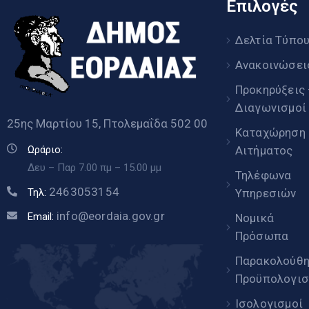
Επιλογές
Δελτία Τύπο
Ανακοινώσει
Προκηρύξεις
Διαγωνισμοί
25ης Μαρτίου 15, Πτολεμαΐδα 502 00
Καταχώρηση
Αιτήματος
Ωράριο:
Δευ – Παρ 7.00 πμ – 15.00 μμ
Τηλέφωνα
2463053154
Υπηρεσιών
Τηλ:
info@eordaia.gov.gr
Email:
Νομικά
Πρόσωπα
Παρακολούθ
Προϋπολογισ
Ισολογισμοί