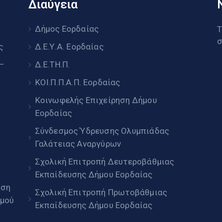
Διαύγεια
υ
Δήμος Εορδαίας
Τ
σ
ς
Δ.Ε.Υ.Α. Εορδαίας
 –
Δ.Ε.ΤΗ.Π.
ΚΟΙ.Π.Π.Α.Π. Εορδαίας
Κοινωφελής Επιχείρηση Δήμου
Εορδαίας
Σύνδεσμος Ύδρευσης Ολυμπιάδας
Γαλάτειας Αναργύρων
Σχολική Επιτροπή Δευτεροβάθμιας
Εκπαίδευσης Δήμου Εορδαίας
ηση
Σχολική Επιτροπή Πρωτοβάθμιας
μού
Εκπαίδευσης Δήμου Εορδαίας