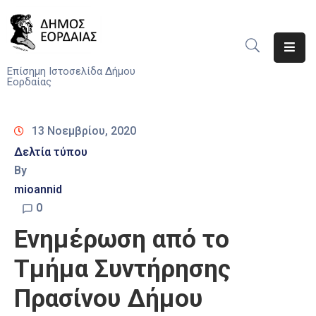
Αρχική
Επίσημη Ιστοσελίδα Δήμου
Εορδαίας
Ο
Δήμος
13 Νοεμβρίου, 2020
Νέα
Δελτία τύπου
By
Υπηρεσίες
mioannid
Του
Δήμου
0
Ενημέρωση από το
Προσκλήσεις
Τμήμα Συντήρησης
Αποφάσεις
Πρασίνου Δήμου
Τηλέφωνα