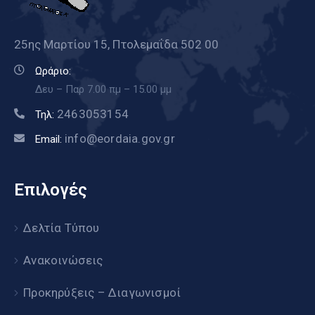
25ης Μαρτίου 15, Πτολεμαΐδα 502 00
Ωράριο:
Δευ – Παρ 7.00 πμ – 15.00 μμ
2463053154
Τηλ:
info@eordaia.gov.gr
Email:
Επιλογές
Δελτία Τύπου
Ανακοινώσεις
Προκηρύξεις – Διαγωνισμοί