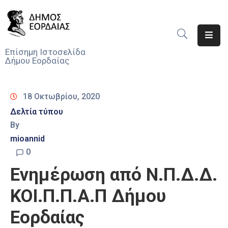
Αρχική
Επίσημη Ιστοσελίδα
Δήμου Εορδαίας
Ο
Δήμος
18 Οκτωβρίου, 2020
Νέα
Δελτία τύπου
By
Υπηρεσίες
Του
mioannid
Δήμου
0
Ενημέρωση από Ν.Π.Δ.Δ.
Προσκλήσεις
ΚΟΙ.Π.Π.Α.Π Δήμου
Αποφάσεις
Εορδαίας
Τηλέφωνα