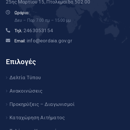
25ης Μαρτίου 15, Πτολεμαΐδα 502 00
Ωράριο:
Δευ – Παρ 7.00 πμ – 15.00 μμ
2463053154
Τηλ:
info@eordaia.gov.gr
Email:
Επιλογές
Δελτία Τύπου
Ανακοινώσεις
Προκηρύξεις – Διαγωνισμοί
Καταχώρηση Αιτήματος