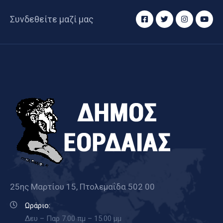
Συνδεθείτε μαζί μας
25ης Μαρτίου 15, Πτολεμαΐδα 502 00
Ωράριο:
Δευ – Παρ 7.00 πμ – 15.00 μμ