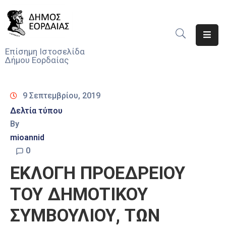
Αρχική
Επίσημη Ιστοσελίδα
Δήμου Εορδαίας
Ο
Δήμος
9 Σεπτεμβρίου, 2019
Νέα
Δελτία τύπου
By
Υπηρεσίες
Του
mioannid
Δήμου
0
ΕΚΛΟΓΗ ΠΡΟΕΔΡΕΙΟΥ
Προσκλήσεις
ΤΟΥ ΔΗΜΟΤΙΚΟΥ
Αποφάσεις
ΣΥΜΒΟΥΛΙΟΥ, ΤΩΝ
Τηλέφωνα