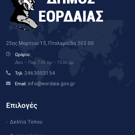
25ης Μαρτίου 15, Πτολεμαΐδα 502 00
Ωράριο:
Δευ – Παρ 7.00 πμ – 15.00 μμ
2463053154
Τηλ:
info@eordaia.gov.gr
Email:
Επιλογές
Δελτία Τύπου