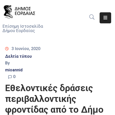
Αρχική
Επίσημη Ιστοσελίδα
Δήμου Εορδαίας
Ο
Δήμος
3 Ιουνίου, 2020
Νέα
Δελτία τύπου
By
Υπηρεσίες
Του
mioannid
Δήμου
0
Εθελοντικές δράσεις
Προσκλήσεις
περιβαλλοντικής
Αποφάσεις
φροντίδας από το Δήμο
Τηλέφωνα