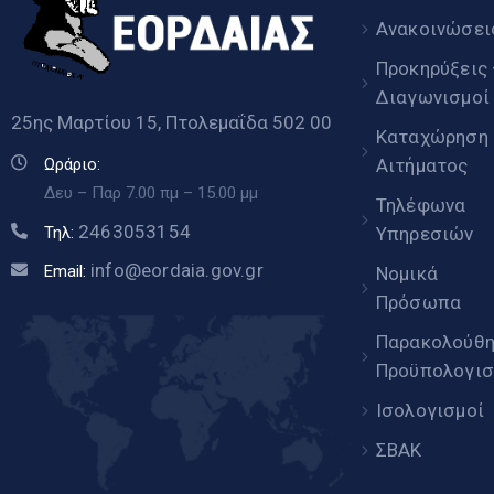
Ανακοινώσει
Προκηρύξεις
Διαγωνισμοί
25ης Μαρτίου 15, Πτολεμαΐδα 502 00
Καταχώρηση
Αιτήματος
Ωράριο:
Δευ – Παρ 7.00 πμ – 15.00 μμ
Τηλέφωνα
2463053154
Υπηρεσιών
Τηλ:
info@eordaia.gov.gr
Email:
Νομικά
Πρόσωπα
Παρακολούθ
Προϋπολογισ
Ισολογισμοί
ΣΒΑΚ