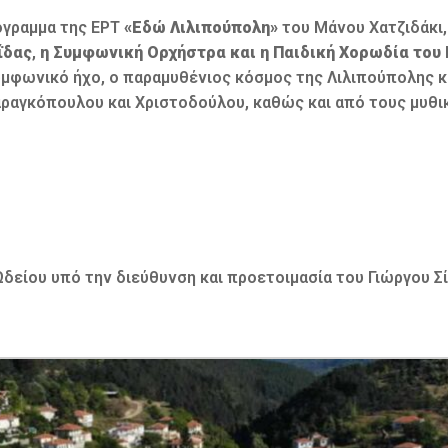
όγραμμα της ΕΡΤ
«Εδώ Λιλιπούπολη»
του Μάνου Χατζιδάκι
ΐδας
,
η Συμφωνική Ορχήστρα και η Παιδική Χορωδία του
 συμφωνικό ήχο, ο παραμυθένιος κόσμος της Λιλιπούπολης
ραγκόπουλου και Χριστοδούλου, καθώς και από τους μυθικ
Ωδείου υπό την διεύθυνση και προετοιμασία του Γιώργου Σ