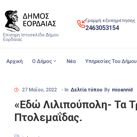
Γραμμή εξυπηρέτησης 
2463053154
Επίσημη Ιστοσελίδα Δήμου
Εορδαίας
Αρχική
Ο Δήμος
Νέα
Υπηρεσίες Του Δήμου
27 Μαΐου, 2022
- In
Δελτία τύπου
By
mioannid
«Εδώ Λιλιπούπολη- Τα Τ
Πτολεμαΐδας.