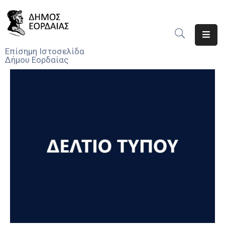
Αρχική
Επίσημη Ιστοσελίδα
Δήμου Εορδαίας
Ο
Δήμος
Νέα
Υπηρεσίες
Του
Δήμου
Προσκλήσεις
Αποφάσεις
Τηλέφωνα