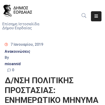
Αρχική
Επίσημη Ιστοσελίδα
Δήμου Εορδαίας
Ο
Δήμος
7 Ιανουαρίου, 2019
Νέα
Ανακοινώσεις
By
Υπηρεσίες
Του
mioannid
Δήμου
0
Δ/ΝΣΗ ΠΟΛΙΤΙΚΗΣ
Προσκλήσεις
ΠΡΟΣΤΑΣΙΑΣ:
Αποφάσεις
ΕΝΗΜΕΡΩΤΙΚΟ ΜΗΝΥΜΑ
Τηλέφωνα