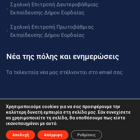
Σχολική Επιτροπή Δευτεροβάθμιας
Εκπαίδευσης Δήμου Εορδαίας
Σχολική Επιτροπή Πρωτοβάθμιας
Εκπαίδευσης Δήμου Εορδαίας
Νέα της πόλης και ενημερώσεις
Τα τελευταία νέα μας στέλνονται στο email σας.
Χρησιμοποιούμε cookies για να σας προσφέρουμε την
καλύτερη δυνατή εμπειρία στη σελίδα μας. Εάν συνεχίσετε
να χρησιμοποιείτε τη σελίδα, θα υποθέσουμε πως είστε
www.eordaia.gov.gr © 2022. Με επιφύλαξη παντός
ικανοποιημένοι με αυτό.
δικαιώματος
Αποδοχή
Απόρριψη
Ρυθμίσεις