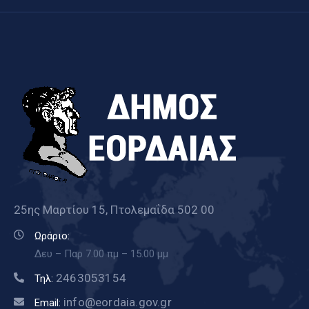
25ης Μαρτίου 15, Πτολεμαΐδα 502 00
Ωράριο:
Δευ – Παρ 7.00 πμ – 15.00 μμ
2463053154
Τηλ:
info@eordaia.gov.gr
Email: