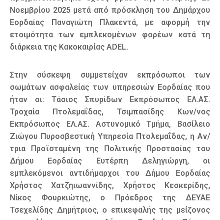
Νοεμβρίου 2025 μετά από πρόσκληση του Δημάρχου
Εορδαίας Παναγιώτη Πλακεντά, με αφορμή την
ετοιμότητα των εμπλεκομένων φορέων κατά τη
διάρκεια της Κακοκαιρίας ADEL.
Στην σύσκεψη συμμετείχαν εκπρόσωποι των
σωμάτων ασφαλείας των υπηρεσιών Εορδαίας που
ήταν οι: Τάσιος Σπυρίδων Εκπρόσωπος ΕΛ.ΑΣ.
Τροχαία Πτολεμαΐδας, Τσιμπασίδης Κων/νος
Εκπρόσωπος ΕΛ.ΑΣ. Αστυνομικό Τμήμα, Βασίλειο
Ζιώγου Πυροσβεστική Υπηρεσία Πτολεμαΐδας, η Αν/
τρια Προϊσταμένη της Πολιτικής Προστασίας του
Δήμου Εορδαίας Ευτέρπη Δεληγιώργη, οι
εμπλεκόμενοι αντιδήμαρχοι του Δήμου Εορδαίας
Χρήστος Χατζηιωαννίδης, Χρήστος Κεσκερίδης,
Νίκος Φουρκιώτης, ο Πρόεδρος της ΔΕΥΑΕ
Τσεχελίδης Δημήτριος, ο επικεφαλής της μείζονος