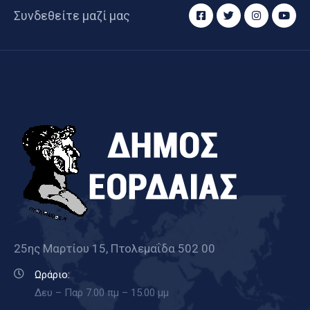
Συνδεθείτε μαζί μας
25ης Μαρτίου 15, Πτολεμαΐδα 502 00
Ωράριο:
Δευ – Παρ 7.00 πμ – 15.00 μμ