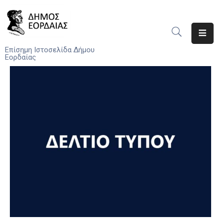
Αρχική
Επίσημη Ιστοσελίδα Δήμου
Εορδαίας
Ο
Δήμος
Νέα
Υπηρεσίες
Του
Δήμου
Προσκλήσεις
Αποφάσεις
Τηλέφωνα