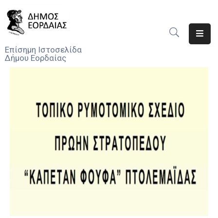
Αρχική
Επίσημη Ιστοσελίδα
Δήμου Εορδαίας
Ο
Δήμος
Νέα
Υπηρεσίες
Του
Δήμου
Προσκλήσεις
Αποφάσεις
Τηλέφωνα