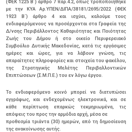
(ΦΕΚ 1225 Β΄) άρθρο 7 παρ.4.2, όπως τροποποιήθηκε
με την ΚΥΑ Αρ.ΥΠΕΝ/ΔΙΠΑ/38181/2695/2022 (ΦΕΚ
1923 Β΄) άρθρο 4 και ισχύει, καλούμε τους
ενδιαφερόμενους να προσέρχονται στα Γραφεία της
Δ/νσης Περιβάλλοντος Καθαριότητας και Ποιότητας
Ζωής του Δήμου ή στο οικείο Περιφερειακό
Συμβούλιο Δυτικής Μακεδονίας, κατά τις εργάσιμες
ημέρες και ώρες, για να λάβουν γνώση, τις
απαραίτητες πληροφορίες και στοιχεία του φακέλου,
της Στρατηγικής Μελέτης Περιβαλλοντικών
Επιπτώσεων (Σ.Μ.Π.Ε.) του εν λόγω έργου.
Το ενδιαφερόμενο κοινό μπορεί να διατυπώσει
εγγράφως, και ενδεχομένως ηλεκτρονικά, και σε
κάθε περίπτωση επαρκώς τεκμηριωμένα, τις
απόψεις του προς την αρμόδια αρχή, μέσα σε
προθεσμία τριάντα (30) ημερών, από τη δημοσίευση
της ανακοίνωσης αυτής.