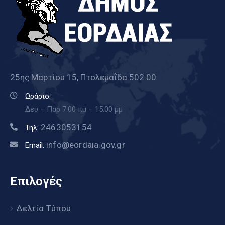
25ης Μαρτίου 15, Πτολεμαΐδα 502 00
Ωράριο:
Δευ – Παρ 7.00 πμ – 15.00 μμ
2463053154
Τηλ:
info@eordaia.gov.gr
Email:
Επιλογές
Δελτία Τύπου