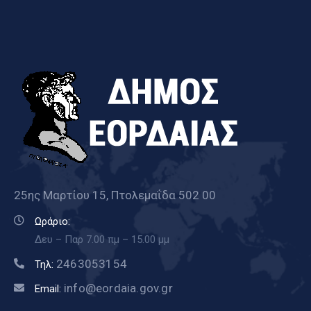
25ης Μαρτίου 15, Πτολεμαΐδα 502 00
Ωράριο:
Δευ – Παρ 7.00 πμ – 15.00 μμ
2463053154
Τηλ:
info@eordaia.gov.gr
Email: