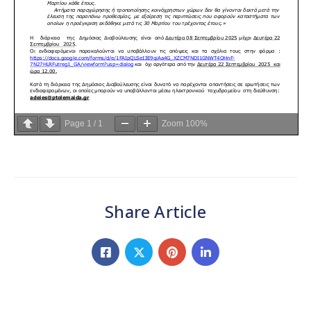
Page
1
/
1
Zoom
100%
Share Article