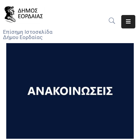
Αρχική
Επίσημη Ιστοσελίδα
Δήμου Εορδαίας
Ο
Δήμος
Νέα
Υπηρεσίες
Του
Δήμου
Προσκλήσεις
Αποφάσεις
Τηλέφωνα