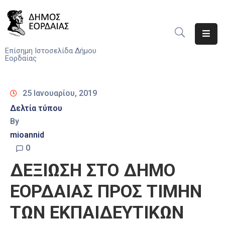
Αρχική
Επίσημη Ιστοσελίδα Δήμου
Εορδαίας
Ο
Δήμος
25 Ιανουαρίου, 2019
Νέα
Δελτία τύπου
By
Υπηρεσίες
mioannid
Του
Δήμου
0
ΔΕΞΙΩΣΗ ΣΤΟ ΔΗΜΟ
Προσκλήσεις
ΕΟΡΔΑΙΑΣ ΠΡΟΣ ΤΙΜΗΝ
Αποφάσεις
ΤΩΝ ΕΚΠΑΙΔΕΥΤΙΚΩΝ
Τηλέφωνα