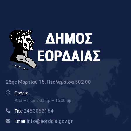
25ης Μαρτίου 15, Πτολεμαΐδα 502 00
Ωράριο:
Δευ – Παρ 7.00 πμ – 15.00 μμ
2463053154
Τηλ:
info@eordaia.gov.gr
Email: