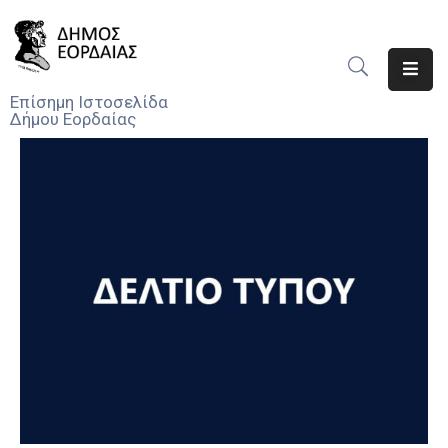
Αρχική
Επίσημη Ιστοσελίδα
Δήμου Εορδαίας
Ο
Δήμος
Νέα
Υπηρεσίες
Του
Δήμου
Προσκλήσεις
Αποφάσεις
Τηλέφωνα