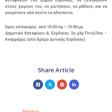
καταφυγίου του Δήμου Εορδαίας, να ξεναγηθούν
στους χώρους του, να ρωτήσουν, να μάθουν, και να
γνωρίσουν από κοντά τα αδέσποτα.
Ώρες επίσκεψης: από 10:30 πμ – 15:00 μμ
Δημοτικό Καταφύγιο Δ. Εορδαίας: 2ο χλμ Πτολ/δας –
Αναρράχης (από δρόμο Δυτικής Εορδαίας)
Share Article
Previous