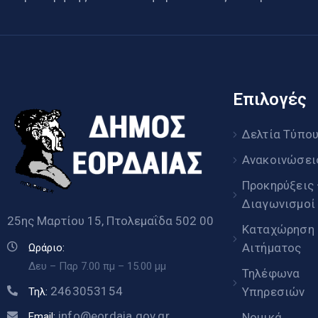
Επιλογές
Δελτία Τύπο
Ανακοινώσει
Προκηρύξεις
Διαγωνισμοί
25ης Μαρτίου 15, Πτολεμαΐδα 502 00
Καταχώρηση
Αιτήματος
Ωράριο:
Δευ – Παρ 7.00 πμ – 15.00 μμ
Τηλέφωνα
2463053154
Υπηρεσιών
Τηλ:
info@eordaia.gov.gr
Email:
Νομικά