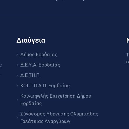
Διαύγεια
υ
Δήμος Εορδαίας
Τ
σ
ς
Δ.Ε.Υ.Α. Εορδαίας
 –
Δ.Ε.ΤΗ.Π.
ΚΟΙ.Π.Π.Α.Π. Εορδαίας
Κοινωφελής Επιχείρηση Δήμου
Εορδαίας
Σύνδεσμος Ύδρευσης Ολυμπιάδας
Γαλάτειας Αναργύρων