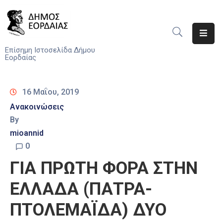
Αρχική
Επίσημη Ιστοσελίδα Δήμου
Εορδαίας
Ο
Δήμος
16 Μαΐου, 2019
Νέα
Ανακοινώσεις
By
Υπηρεσίες
mioannid
Του
Δήμου
0
ΓΙΑ ΠΡΩΤΗ ΦΟΡΑ ΣΤΗΝ
Προσκλήσεις
ΕΛΛΑΔΑ (ΠΑΤΡΑ-
Αποφάσεις
ΠΤΟΛΕΜΑΪΔΑ) ΔΥΟ
Τηλέφωνα