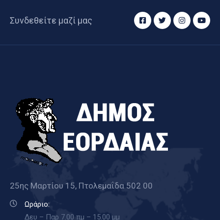
Συνδεθείτε μαζί μας
25ης Μαρτίου 15, Πτολεμαΐδα 502 00
Ωράριο:
Δευ – Παρ 7.00 πμ – 15.00 μμ