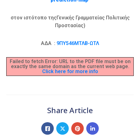
στον ιστότοπο τηςΓενικής Γραμματείας Πολιτικής
Προστασίας)
ΑΔΑ :
9ΠΥ546ΜΤΛΒ-ΩΤΛ
Failed to fetch Error: URL to the PDF file must be on
exactly the same domain as the current web page.
Click here for more info
Share Article