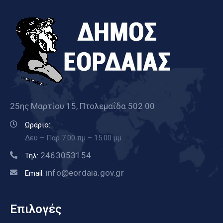
25ης Μαρτίου 15, Πτολεμαΐδα 502 00
Ωράριο:
Δευ – Παρ 7.00 πμ – 15.00 μμ
2463053154
Τηλ:
info@eordaia.gov.gr
Email:
Επιλογές