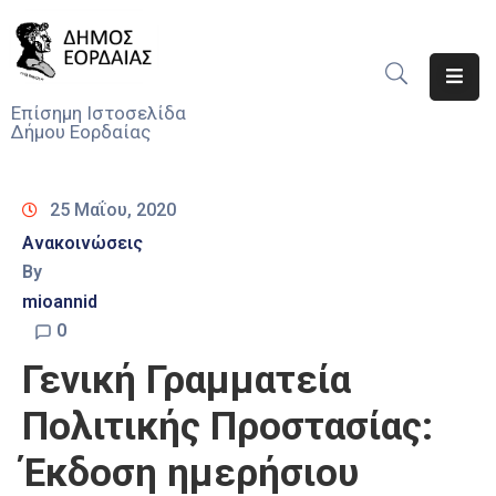
Αρχική
Επίσημη Ιστοσελίδα
Δήμου Εορδαίας
Ο
Δήμος
25 Μαΐου, 2020
Νέα
Ανακοινώσεις
By
Υπηρεσίες
Του
mioannid
Δήμου
0
Γενική Γραμματεία
Προσκλήσεις
Πολιτικής Προστασίας:
Αποφάσεις
Έκδοση ημερήσιου
Τηλέφωνα