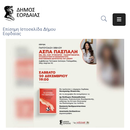
Αρχική
Επίσημη Ιστοσελίδα Δήμου
Εορδαίας
Ο
Δήμος
Νέα
Υπηρεσίες
Του
Δήμου
Προσκλήσεις
Αποφάσεις
Τηλέφωνα