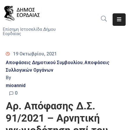
Αρχική
Επίσημη Ιστοσελίδα Δήμου
Εορδαίας
Ο
Δήμος
19 Οκτωβρίου, 2021
Νέα
Αποφάσεις Δημοτικού Συμβουλίου
Αποφάσεις
‚
Συλλογικών Οργάνων
Υπηρεσίες
By
Του
Δήμου
mioannid
0
Προσκλήσεις
Αρ. Απόφασης Δ.Σ.
Αποφάσεις
91/2021 – Αρνητική
Τηλέφωνα