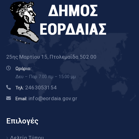
25ης Μαρτίου 15, Πτολεμαΐδα 502 00
Ωράριο:
Δευ – Παρ 7.00 πμ – 15.00 μμ
2463053154
Τηλ:
info@eordaia.gov.gr
Email:
Επιλογές
Δελτία Τύπου