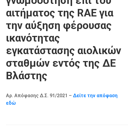
γνωμοδότηση επί του
Καιρός
αιτήματος της RAE για
την αύξηση φέρουσας
ικανότητας
εγκατάστασης αιολικών
σταθμών εντός της ΔΕ
Βλάστης
Αρ. Απόφασης Δ.Σ. 91/2021 –
Δείτε την απόφαση
εδώ