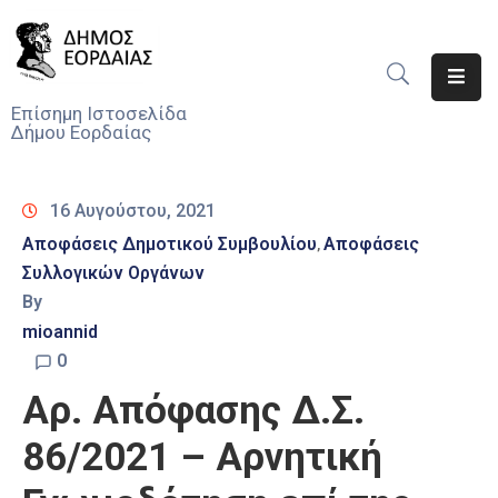
Αρχική
Επίσημη Ιστοσελίδα
Δήμου Εορδαίας
Ο
Δήμος
16 Αυγούστου, 2021
Νέα
Αποφάσεις Δημοτικού Συμβουλίου
Αποφάσεις
‚
Συλλογικών Οργάνων
Υπηρεσίες
Του
By
Δήμου
mioannid
0
Προσκλήσεις
Αρ. Απόφασης Δ.Σ.
Αποφάσεις
86/2021 – Αρνητική
Τηλέφωνα