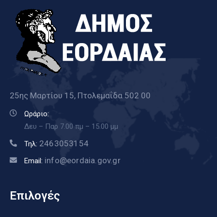
25ης Μαρτίου 15, Πτολεμαΐδα 502 00
Ωράριο:
Δευ – Παρ 7.00 πμ – 15.00 μμ
2463053154
Τηλ:
info@eordaia.gov.gr
Email:
Επιλογές