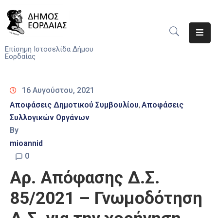
Αρχική
Επίσημη Ιστοσελίδα Δήμου
Εορδαίας
Ο
Δήμος
16 Αυγούστου, 2021
Νέα
Αποφάσεις Δημοτικού Συμβουλίου
Αποφάσεις
‚
Συλλογικών Οργάνων
Υπηρεσίες
By
Του
Δήμου
mioannid
0
Προσκλήσεις
Αρ. Απόφασης Δ.Σ.
Αποφάσεις
85/2021 – Γνωμοδότηση
Τηλέφωνα