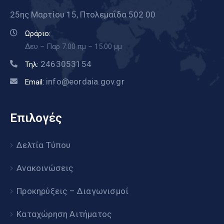
25ης Μαρτίου 15, Πτολεμαΐδα 502 00
Ωράριο:
Δευ – Παρ 7.00 πμ – 15.00 μμ
2463053154
Τηλ:
info@eordaia.gov.gr
Email:
Επιλογές
Δελτία Τύπου
Ανακοινώσεις
Προκηρύξεις – Διαγωνισμοί
Καταχώρηση Αιτήματος