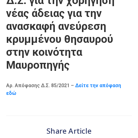
Δ.Σ. για την χορήγηση
Καιρός
νέας άδειας για την
ανασκαφή ανεύρεση
κρυμμένου θησαυρού
στην κοινότητα
Μαυροπηγής
Αρ. Απόφασης Δ.Σ. 85/2021 –
Δείτε την απόφαση
εδώ
Share Article