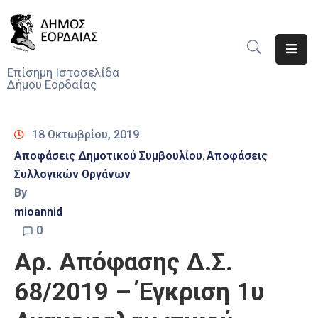
Αρχική
Επίσημη Ιστοσελίδα
Δήμου Εορδαίας
Ο
Δήμος
18 Οκτωβρίου, 2019
Νέα
Αποφάσεις Δημοτικού Συμβουλίου
Αποφάσεις
‚
Συλλογικών Οργάνων
Υπηρεσίες
Του
By
Δήμου
mioannid
0
Προσκλήσεις
Αρ. Απόφασης Δ.Σ.
Αποφάσεις
68/2019 – Έγκριση 1υ
Τηλέφωνα