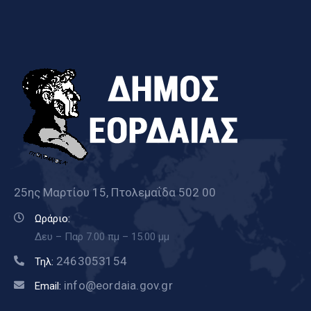
25ης Μαρτίου 15, Πτολεμαΐδα 502 00
Ωράριο:
Δευ – Παρ 7.00 πμ – 15.00 μμ
2463053154
Τηλ:
info@eordaia.gov.gr
Email: