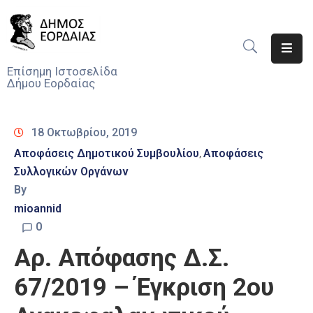
Αρχική
Επίσημη Ιστοσελίδα
Δήμου Εορδαίας
Ο
Δήμος
18 Οκτωβρίου, 2019
Νέα
Αποφάσεις Δημοτικού Συμβουλίου
Αποφάσεις
‚
Συλλογικών Οργάνων
Υπηρεσίες
Του
By
Δήμου
mioannid
0
Προσκλήσεις
Αρ. Απόφασης Δ.Σ.
Αποφάσεις
67/2019 – Έγκριση 2ου
Τηλέφωνα