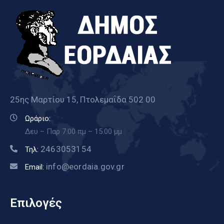
25ης Μαρτίου 15, Πτολεμαΐδα 502 00
Ωράριο:
Δευ – Παρ 7.00 πμ – 15.00 μμ
2463053154
Τηλ:
info@eordaia.gov.gr
Email:
Επιλογές