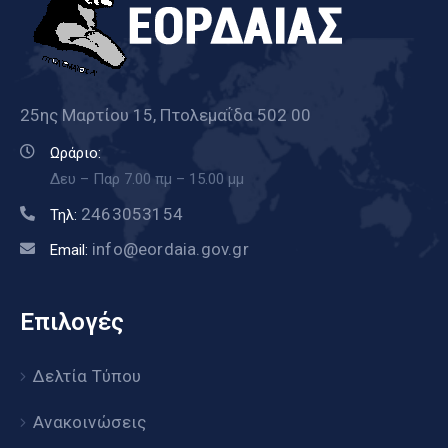
25ης Μαρτίου 15, Πτολεμαΐδα 502 00
Ωράριο:
Δευ – Παρ 7.00 πμ – 15.00 μμ
2463053154
Τηλ:
info@eordaia.gov.gr
Email:
Επιλογές
Δελτία Τύπου
Ανακοινώσεις