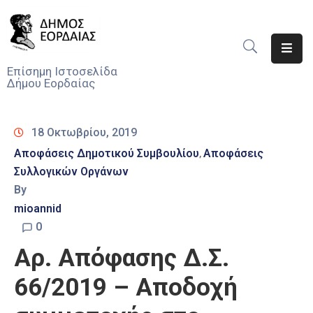
Αρχική
Επίσημη Ιστοσελίδα
Δήμου Εορδαίας
Ο
Δήμος
18 Οκτωβρίου, 2019
Νέα
Αποφάσεις Δημοτικού Συμβουλίου
Αποφάσεις
‚
Συλλογικών Οργάνων
Υπηρεσίες
Του
By
Δήμου
mioannid
0
Προσκλήσεις
Αρ. Απόφασης Δ.Σ.
Αποφάσεις
66/2019 – Αποδοχή
Τηλέφωνα