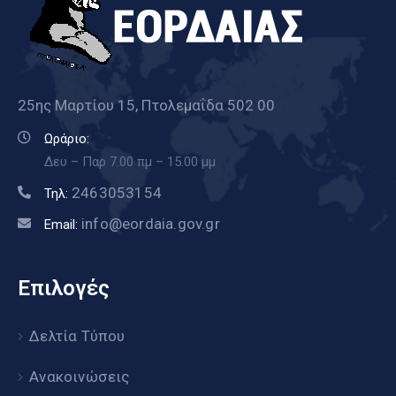
25ης Μαρτίου 15, Πτολεμαΐδα 502 00
Ωράριο:
Δευ – Παρ 7.00 πμ – 15.00 μμ
2463053154
Τηλ:
info@eordaia.gov.gr
Email:
Επιλογές
Δελτία Τύπου
Ανακοινώσεις