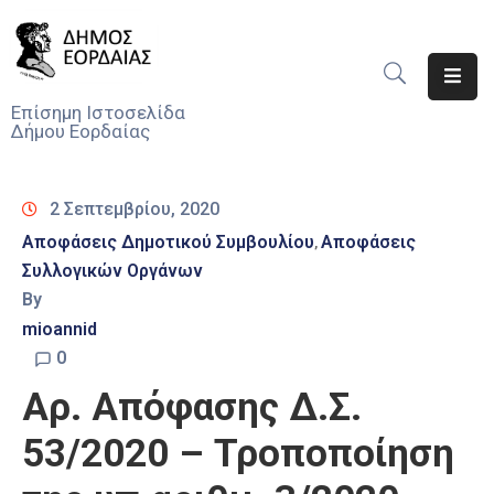
Αρχική
Επίσημη Ιστοσελίδα
Δήμου Εορδαίας
Ο
Δήμος
2 Σεπτεμβρίου, 2020
Νέα
Αποφάσεις Δημοτικού Συμβουλίου
Αποφάσεις
‚
Συλλογικών Οργάνων
Υπηρεσίες
Του
By
Δήμου
mioannid
0
Προσκλήσεις
Αρ. Απόφασης Δ.Σ.
Αποφάσεις
53/2020 – Τροποποίηση
Τηλέφωνα