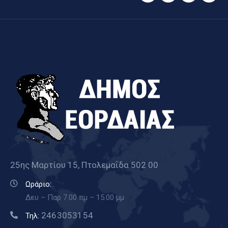
25ης Μαρτίου 15, Πτολεμαΐδα 502 00
Ωράριο:
Δευ – Παρ 7.00 πμ – 15.00 μμ
2463053154
Τηλ: