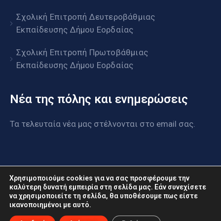
Σχολική Επιτροπή Δευτεροβάθμιας
Εκπαίδευσης Δήμου Εορδαίας
Σχολική Επιτροπή Πρωτοβάθμιας
Εκπαίδευσης Δήμου Εορδαίας
Νέα της πόλης και ενημερώσεις
Τα τελευταία νέα μας στέλνονται στο email σας.
Χρησιμοποιούμε cookies για να σας προσφέρουμε την
καλύτερη δυνατή εμπειρία στη σελίδα μας. Εάν συνεχίσετε
να χρησιμοποιείτε τη σελίδα, θα υποθέσουμε πως είστε
www.eordaia.gov.gr © 2022. Με επιφύλαξη παντός
ικανοποιημένοι με αυτό.
δικαιώματος