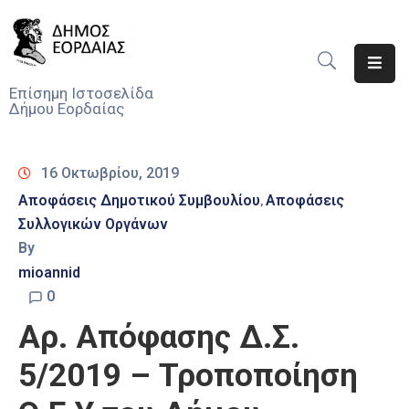
Αρχική
Επίσημη Ιστοσελίδα
Δήμου Εορδαίας
Ο
Δήμος
16 Οκτωβρίου, 2019
Νέα
Αποφάσεις Δημοτικού Συμβουλίου
Αποφάσεις
‚
Συλλογικών Οργάνων
Υπηρεσίες
Του
By
Δήμου
mioannid
0
Προσκλήσεις
Αρ. Απόφασης Δ.Σ.
Αποφάσεις
5/2019 – Τροποποίηση
Τηλέφωνα