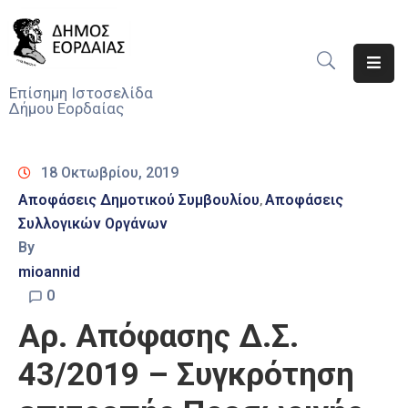
Αρχική
Επίσημη Ιστοσελίδα
Δήμου Εορδαίας
Ο
Δήμος
18 Οκτωβρίου, 2019
Νέα
Αποφάσεις Δημοτικού Συμβουλίου
Αποφάσεις
‚
Συλλογικών Οργάνων
Υπηρεσίες
Του
By
Δήμου
mioannid
0
Προσκλήσεις
Αρ. Απόφασης Δ.Σ.
Αποφάσεις
43/2019 – Συγκρότηση
Τηλέφωνα