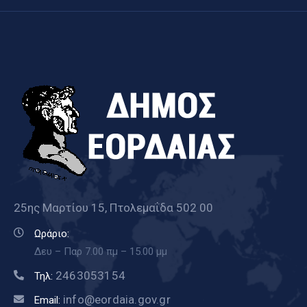
25ης Μαρτίου 15, Πτολεμαΐδα 502 00
Ωράριο:
Δευ – Παρ 7.00 πμ – 15.00 μμ
2463053154
Τηλ:
info@eordaia.gov.gr
Email: