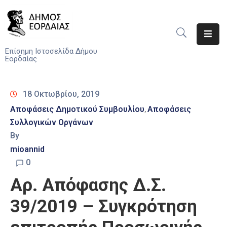
Αρχική
Επίσημη Ιστοσελίδα Δήμου
Εορδαίας
Ο
Δήμος
18 Οκτωβρίου, 2019
Νέα
Αποφάσεις Δημοτικού Συμβουλίου
Αποφάσεις
‚
Συλλογικών Οργάνων
Υπηρεσίες
By
Του
Δήμου
mioannid
0
Προσκλήσεις
Αρ. Απόφασης Δ.Σ.
Αποφάσεις
39/2019 – Συγκρότηση
Τηλέφωνα