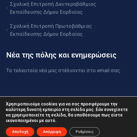
Σχολική Επιτροπή Δευτεροβάθμιας
Εκπαίδευσης Δήμου Εορδαίας
Σχολική Επιτροπή Πρωτοβάθμιας
Εκπαίδευσης Δήμου Εορδαίας
Νέα της πόλης και ενημερώσεις
Τα τελευταία νέα μας στέλνονται στο email σας.
Χρησιμοποιούμε cookies για να σας προσφέρουμε την
καλύτερη δυνατή εμπειρία στη σελίδα μας. Εάν συνεχίσετε
να χρησιμοποιείτε τη σελίδα, θα υποθέσουμε πως είστε
www.eordaia.gov.gr © 2022. Με επιφύλαξη παντός
ικανοποιημένοι με αυτό.
δικαιώματος
Αποδοχή
Απόρριψη
Ρυθμίσεις